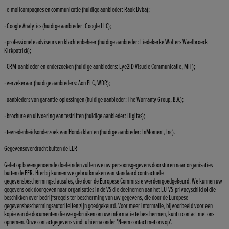
· e-mailcampagnes en communicatie (huidige aanbieder: Raak Bvba);
· Google Analytics (huidige aanbieder: Google LLC);
· professionele adviseurs en klachtenbeheer (huidige aanbieder: Liedekerke Wolters Waelbroeck
Kirkpatrick);
· CRM-aanbieder en onderzoeken (huidige aanbieders: Eye2ID Visuele Communicatie, MIT);
· verzekeraar (huidige aanbieders: Aon PLC, WDR);
· aanbieders van garantie-oplossingen (huidige aanbieder: The Warranty Group, B.V.);
· brochure en uitvoering van testritten (huidige aanbieder: Digitas);
· tevredenheidsonderzoek van Honda klanten (huidige aanbieder: InMoment, Inc).
Gegevensoverdracht buiten de EER
Gelet op bovengenoemde doeleinden zullen we uw persoonsgegevens doorsturen naar organisaties
buiten de EER. Hierbij kunnen we gebruikmaken van standaard contractuele
gegevensbeschermingsclausules, die door de Europese Commissie werden goedgekeurd. We kunnen uw
gegevens ook doorgeven naar organisaties in de VS die deelnemen aan het EU-VS-privacyschild of die
beschikken over bedrijfsregels ter bescherming van uw gegevens, die door de Europese
gegevensbeschermingsautoriteiten zijn goedgekeurd. Voor meer informatie, bijvoorbeeld voor een
kopie van de documenten die we gebruiken om uw informatie te beschermen, kunt u contact met ons
opnemen. Onze contactgegevens vindt u hierna onder 'Neem contact met ons op'.