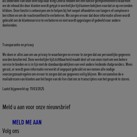
Als onderdeel van onze overstap naar Ring Central hebben we een functie geïmplementeerd waarmee
we de inhoud die door klanten wordt getypt in werkelijke tijd kunnen bekijken voordat ze op verzenden
klikken. Deze functie is ontworpen om te helpen bij het soepel afhandelen van langere of complexere
berichten en om de reactiesnelheid te verbeteren. We zorgen ervoor dat deze informatie alleen wordt
gebruikt om de klantenservice te verbeteren en niet wordt opgeslagen of gedeeld voor andere
doeleinden.
Transparantie en privacy
We doen er alles aan om uw privacy te waarborgen en ervoor te zorgen dat uw persoonlijke gegevens
worden beschermd. Deze werkelijke tijd zichtbaarheid maakt deel uit van onze inzet om een betere
service te bieden en is in lijn met de standaardpraktijken van veel andere leidende chatproviders. Wees
gerust, er wordt geen informatie verwerkt of ongepast gebruikt en we nemen alle nodige
voorzorgsmaatregelen om ervoor te zorgen dat uw gegevens veilig blijven. We verzamelen de e-
mailadressen van klanten aan het begin van de live chat om ze transcripties van het gesprek te sturen.
Laatst bijgewerkt op: 11/03/2025
Meld u aan voor onze nieuwsbrief
MELD ME AAN
Volg ons