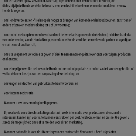
· om te reageren op uw verzoek of aanvraag, bijvoorbeeld door een brochure te sturen, de
dichtstbijzijnde Honda verdeler te lokaliseren, een testrit te boeken of een onderhoudsbeurt van uw
Honda te regelen;
· om Hondaverdelers en -filialen op de hoogte te brengen van komende onderhoudsbeurten, testritten of
andere afspraken met betrekking tot u of uw voertuig;
· om contact met u op te nemen in verband met de twee laatstgenoemde doeleinden (rechtstreeks of via
een onderneming van de Honda Group, een erkende Honda verdeler, een relevante partner of agent) per
e-mail, sms of pushbericht;
· om u te vragen om uw opinie te geven of deel te nemen aan enquêtes over onze voertuigen, producten
en diensten;
· om te begrijpen welke delen van de Honda onlinecontent populair zijn en het vaakst worden gebruikt, of
welke delen er toe zijn aan een aanpassing of verbetering; en
· om vragen en klachten van gebruikers te beantwoorden; en
· voor interne registratie.
· Wanneer u uw toestemming heeft gegeven.
· Bijvoorbeeld om u directmarketingmateriaal, zoals informatie over producten en diensten die
interessant kunnen zijn voor u, te kunnen verstrekken per post, telefoon, e-mail en online. We geven u
steeds de mogelijkheid om u af te melden voor direct marketing.
· Wanneer dat nodig is voor de uitvoering van een contract dat Honda met u heeft afgesloten.