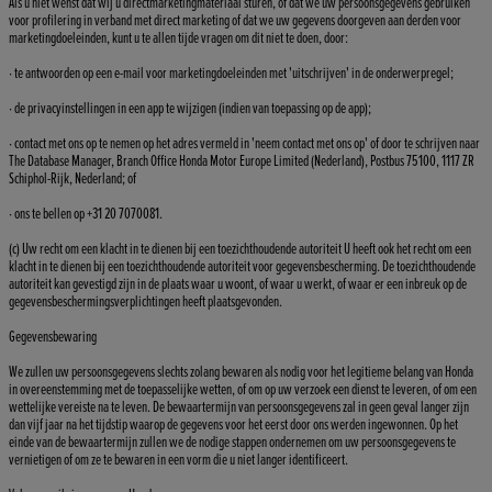
Als u niet wenst dat wij u directmarketingmateriaal sturen, of dat we uw persoonsgegevens gebruiken
voor profilering in verband met direct marketing of dat we uw gegevens doorgeven aan derden voor
marketingdoeleinden, kunt u te allen tijde vragen om dit niet te doen, door:
· te antwoorden op een e-mail voor marketingdoeleinden met 'uitschrijven' in de onderwerpregel;
· de privacyinstellingen in een app te wijzigen (indien van toepassing op de app);
· contact met ons op te nemen op het adres vermeld in 'neem contact met ons op' of door te schrijven naar
The Database Manager, Branch Office Honda Motor Europe Limited (Nederland), Postbus 75100, 1117 ZR
Schiphol-Rijk, Nederland; of
· ons te bellen op +31 20 7070081.
(c) Uw recht om een klacht in te dienen bij een toezichthoudende autoriteit U heeft ook het recht om een
klacht in te dienen bij een toezichthoudende autoriteit voor gegevensbescherming. De toezichthoudende
autoriteit kan gevestigd zijn in de plaats waar u woont, of waar u werkt, of waar er een inbreuk op de
gegevensbeschermingsverplichtingen heeft plaatsgevonden.
Gegevensbewaring
We zullen uw persoonsgegevens slechts zolang bewaren als nodig voor het legitieme belang van Honda
in overeenstemming met de toepasselijke wetten, of om op uw verzoek een dienst te leveren, of om een
wettelijke vereiste na te leven. De bewaartermijn van persoonsgegevens zal in geen geval langer zijn
dan vijf jaar na het tijdstip waarop de gegevens voor het eerst door ons werden ingewonnen. Op het
einde van de bewaartermijn zullen we de nodige stappen ondernemen om uw persoonsgegevens te
vernietigen of om ze te bewaren in een vorm die u niet langer identificeert.