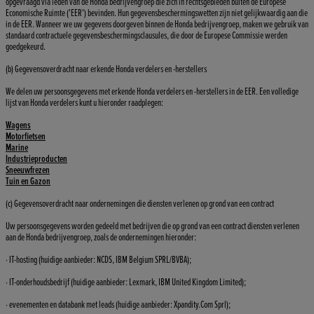
opgevraagd via leden van de Honda bedrijvengroep die zich in rechtsgebieden buiten de Europese
Economische Ruimte ('EER') bevinden. Hun gegevensbeschermingswetten zijn niet gelijkwaardig aan die
in de EER. Wanneer we uw gegevens doorgeven binnen de Honda bedrijvengroep, maken we gebruik van
standaard contractuele gegevensbeschermingsclausules, die door de Europese Commissie werden
goedgekeurd.
(b) Gegevensoverdracht naar erkende Honda verdelers en -herstellers
We delen uw persoonsgegevens met erkende Honda verdelers en -herstellers in de EER. Een volledige
lijst van Honda verdelers kunt u hieronder raadplegen:
Wagens
Motorfietsen
Marine
Industrieproducten
Sneeuwfrezen
Tuin en Gazon
(c) Gegevensoverdracht naar ondernemingen die diensten verlenen op grond van een contract
Uw persoonsgegevens worden gedeeld met bedrijven die op grond van een contract diensten verlenen
aan de Honda bedrijvengroep, zoals de ondernemingen hieronder:
· IT-hosting (huidige aanbieder: NCDS, IBM Belgium SPRL/BVBA);
· IT-onderhoudsbedrijf (huidige aanbieder: Lexmark, IBM United Kingdom Limited);
· evenementen en databank met leads (huidige aanbieder: Xpandity.Com Sprl);