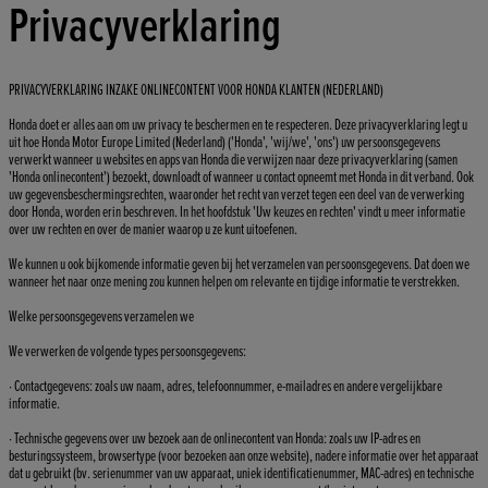
Privacyverklaring
PRIVACYVERKLARING INZAKE ONLINECONTENT VOOR HONDA KLANTEN (NEDERLAND)
Honda doet er alles aan om uw privacy te beschermen en te respecteren. Deze privacyverklaring legt u
uit hoe Honda Motor Europe Limited (Nederland) ('Honda', 'wij/we', 'ons') uw persoonsgegevens
verwerkt wanneer u websites en apps van Honda die verwijzen naar deze privacyverklaring (samen
'Honda onlinecontent') bezoekt, downloadt of wanneer u contact opneemt met Honda in dit verband. Ook
uw gegevensbeschermingsrechten, waaronder het recht van verzet tegen een deel van de verwerking
door Honda, worden erin beschreven. In het hoofdstuk 'Uw keuzes en rechten' vindt u meer informatie
over uw rechten en over de manier waarop u ze kunt uitoefenen.
We kunnen u ook bijkomende informatie geven bij het verzamelen van persoonsgegevens. Dat doen we
wanneer het naar onze mening zou kunnen helpen om relevante en tijdige informatie te verstrekken.
Welke persoonsgegevens verzamelen we
We verwerken de volgende types persoonsgegevens:
· Contactgegevens: zoals uw naam, adres, telefoonnummer, e-mailadres en andere vergelijkbare
informatie.
· Technische gegevens over uw bezoek aan de onlinecontent van Honda: zoals uw IP-adres en
besturingssysteem, browsertype (voor bezoeken aan onze website), nadere informatie over het apparaat
dat u gebruikt (bv. serienummer van uw apparaat, uniek identificatienummer, MAC-adres) en technische