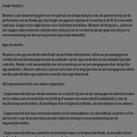
Google Analytics
Wanneer u uw toestemming geeft voor het gebruik van Google Analytics voor de optimalisering van de
performance van uw Honda app, kan Google uw gegevens opslaan of verwerken in de VS of in een ander
land waar Google of zijn subprocessors over faciliteiten beschikken. Wanneer dit het geval is, zullen we
alle stappen ondernemen die redelijkerwijs nodig zijn om te verzekeren dat uw gegevens veilig en in
overeenstemming met deze privacyverklaring worden behandeld.
Apps van derden
Wanneer u een app van derden downloadt van de Honda onlinecontent, zullen uw persoonsgegevens
rechtstreeks worden doorgegeven aan de aanbieder van die app van derden als een afzonderlijke data
controller. Honda is niet aansprakelijk voor de verwerking van uw persoonsgegevens door dergelijke
app-aanbieders. Daarom raden wij u aan om na te lezen en te begrijpen hoe uw persoonsgegevens zullen
worden gebruikt door app-aanbieders voordat u hun apps downloadt.
(d) Gegevensoverdracht naar andere organisaties
· Gegevensoverdracht naar derden wanneer we verplicht zijn om uw persoonsgegevens bekend te maken
om te voldoen aan een wettelijke verplichting of wanneer we menen dat dit noodzakelijk is voor de
bescherming van de rechten, de bezittingen of de veiligheid van Honda, van onze klanten of van anderen.
· Gegevensoverdracht naar overheidsinstanties en/of wetshandhavers als dat wettelijk verplicht is of als
dat vereist is voor de bescherming van onze legitieme belangen in overeenstemming met de
toepasselijke wetten.
· Gegevensoverdracht naar potentiële of werkelijke kopers in het geval dat Honda, of een ander lid van