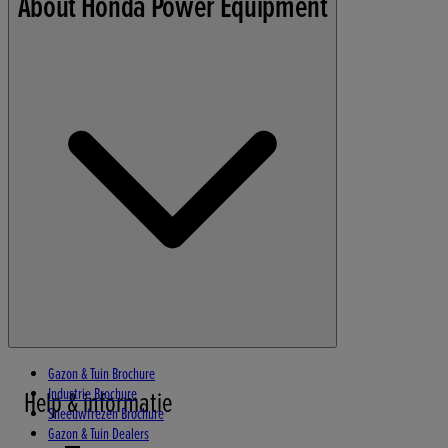
About Honda Power Equipment
Privacybeleid
Cookie Informatie
Gazon & Tuin Brochure
Industrie Brochure
Help & informatie
Sneeuwfrezen Brochure
Gazon & Tuin Dealers