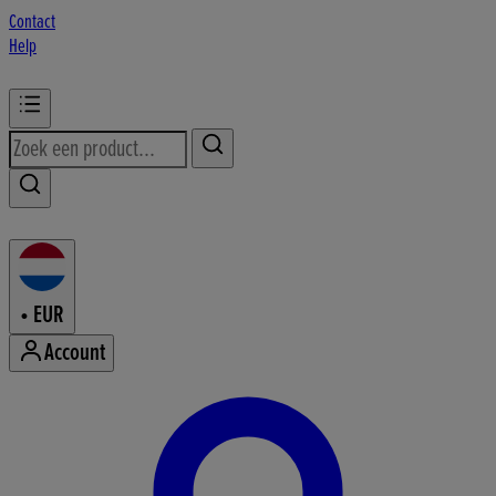
Contact
Help
•
EUR
Account
Mijn accountmenu openen