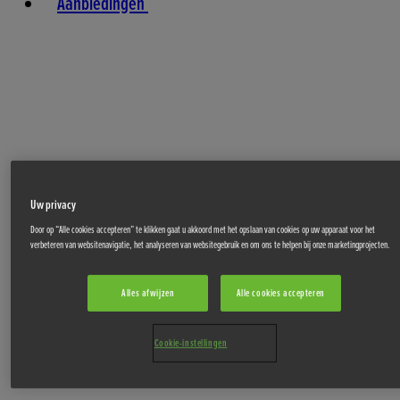
Aanbiedingen
Uw privacy
Door op “Alle cookies accepteren” te klikken gaat u akkoord met het opslaan van cookies op uw apparaat voor het
verbeteren van websitenavigatie, het analyseren van websitegebruik en om ons te helpen bij onze marketingprojecten.
Alles afwijzen
Alle cookies accepteren
Cookie-instellingen