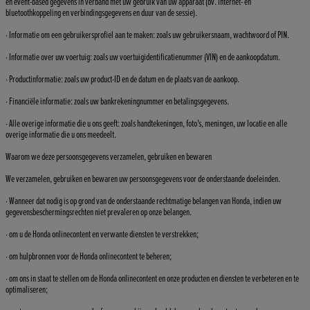
en event-based gegevens in verband met uw gebruik van uw apparaat (bv. internet- en
bluetoothkoppeling en verbindingsgegevens en duur van de sessie).
· Informatie om een gebruikersprofiel aan te maken: zoals uw gebruikersnaam, wachtwoord of PIN.
· Informatie over uw voertuig: zoals uw voertuigidentificatienummer (VIN) en de aankoopdatum.
· Productinformatie: zoals uw product-ID en de datum en de plaats van de aankoop.
· Financiële informatie: zoals uw bankrekeningnummer en betalingsgegevens.
· Alle overige informatie die u ons geeft: zoals handtekeningen, foto's, meningen, uw locatie en alle
overige informatie die u ons meedeelt.
Waarom we deze persoonsgegevens verzamelen, gebruiken en bewaren
We verzamelen, gebruiken en bewaren uw persoonsgegevens voor de onderstaande doeleinden.
· Wanneer dat nodig is op grond van de onderstaande rechtmatige belangen van Honda, indien uw
gegevensbeschermingsrechten niet prevaleren op onze belangen.
· om u de Honda onlinecontent en verwante diensten te verstrekken;
· om hulpbronnen voor de Honda onlinecontent te beheren;
· om ons in staat te stellen om de Honda onlinecontent en onze producten en diensten te verbeteren en te
optimaliseren;