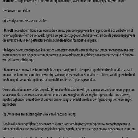
de Honda Group, een van zijn ondernemingen of activa, waaronder persoonsgegevens, verkoopt.
Uw keuzes en rechten
(a) Uw algemene keuzes en rechten
· U heeft het recht om Honda om een kopie van uw persoonsgegevens te vragen; om die te verbeteren of
te verwijderen of om de verwerking van uw persoonsgegevens te beperken; en om de persoonsgegevens
die u verstrekt, in een gestructureerd machineleesbaar formaat te krijgen.
· In bepaalde omstandigheden kunt u zich verzetten tegen de verwerking van uw persoonsgegevens (met
name wanneer we de gegevens niet hoeven te verwerken om te voldoen aan een contractuele of andere
wettelijke verplichting).
· Wanneer we om uw toestemming hebben gevraagd, kunt u die op elk ogenblik intrekken. Als u vraagt
om uw toestemming voor de verwerking van uw gegevens door Honda in te trekken, zal dit geen invloed
hebben op de verwerking die op dat ogenblik reeds heeft plaatsgevonden.
Deze rechten kunnen worden beperkt, bijvoorbeeld als het inwilligen van uw verzoek persoonsgegevens
over een andere persoon zou onthullen, of als u ons vraagt om de verwijdering van informatie die wij
moeten bijhouden omdat de wet dat van ons verlangt of omdat we daar dwingende legitieme belangen
bij hebben.
(b) Uw keuzes en rechten op het vlak van direct marketing
Honda zal u de mogelijkheid geven om te kiezen voor opt-in (toestemming)om uw contactgegevens te
laten gebruiken voor marketingdoeleinden op het ogenblik dat we u vragen om uw gegevens in te vullen.