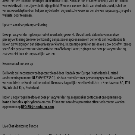
adverteerders en ondernemingen uit de Honda Group. Honda is niet verantwoordelijk voor de content
van websites die met zijn website zijn gelinkt. Wanneer u een website van derden bezoekt, is het uw
verantwoordelijkheid om het privacybeleid en de juridische voorwaarden die van toepassing zijn op die
website, door te nemen.
Updates van deze privacyverklaring
Deze privacyverklaring kan periodiek worden bijgewerkt. We zullen de datum bovenaan deze
privacyverklaring dienovereenkomstig aanpassen en sporen u aan om de Honda onlinecontent na te
kijken op wijzigingen aan deze privacyverklaring. In sommige gevallen zullen we u ook actief wijzen op
specifieke gegevensverwerkingsactiviteiten of belangrijke wijzigingen aan deze privacyverklaring,
zoals vereist door de toepasselijke wetten.
Neem contact met ons op
De Honda onlinecontent wordt gecontroleerd door Honda Motor Europe (Netherlands) Limited
(ondernemingsnummer NL810945733B01), de data controller voor persoonsgegevens die worden
verzameld via de Honda onlinecontent. De maatschappelijke zetel bevindt zich in Beechavenue 54, 1119
PW, Schiphol-Rijk, Nederland.
Indien u nog vragen heeft over deze privacyverklaring, mag u zeker contact met ons opnemen op
honda.benelux.gdpr
@honda-eu.com. Er kan met onze data protection officer ook contact worden
opgenomen op
DPO-BN@honda-eu.com
.
Live Chat Monitoring Functie