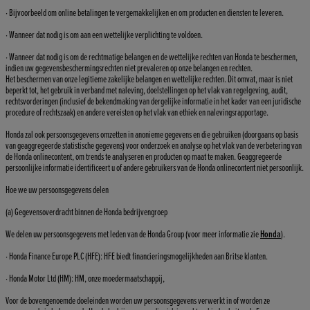
· Bijvoorbeeld om online betalingen te vergemakkelijken en om producten en diensten te leveren.
· Wanneer dat nodig is om aan een wettelijke verplichting te voldoen.
· Wanneer dat nodig is om de rechtmatige belangen en de wettelijke rechten van Honda te beschermen,
indien uw gegevensbeschermingsrechten niet prevaleren op onze belangen en rechten.
Het beschermen van onze legitieme zakelijke belangen en wettelijke rechten. Dit omvat, maar is niet
beperkt tot, het gebruik in verband met naleving, doelstellingen op het vlak van regelgeving, audit,
rechtsvorderingen (inclusief de bekendmaking van dergelijke informatie in het kader van een juridische
procedure of rechtszaak) en andere vereisten op het vlak van ethiek en nalevingsrapportage.
Honda zal ook persoonsgegevens omzetten in anonieme gegevens en die gebruiken (doorgaans op basis
van geaggregeerde statistische gegevens) voor onderzoek en analyse op het vlak van de verbetering van
de Honda onlinecontent, om trends te analyseren en producten op maat te maken. Geaggregeerde
persoonlijke informatie identificeert u of andere gebruikers van de Honda onlinecontent niet persoonlijk.
Hoe we uw persoonsgegevens delen
(a) Gegevensoverdracht binnen de Honda bedrijvengroep
We delen uw persoonsgegevens met leden van de Honda Group (voor meer informatie zie
Honda
).
· Honda Finance Europe PLC (HFE): HFE biedt financieringsmogelijkheden aan Britse klanten.
· Honda Motor Ltd (HM): HM, onze moedermaatschappij,
Voor de bovengenoemde doeleinden worden uw persoonsgegevens verwerkt in of worden ze