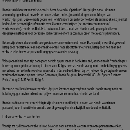
Valse e-mails in naam van Honda
Honda is zich bewust van valse e-mails, beter bekend als 'phishing'. Dergelijke e-mails kunnen
aankondigingen bevatten zoals personeelsadvertenties, jobaanbiedingen en meldingen van
wedstrijdprijzen. Deze e-mails gebruiken Honda's naam om zich voor te doen als authentiek en zijn enkel
bedoeld om persoonlijke informatie over klanten te verkrijgen (bv. creditcardnummers of
wachtwoorden). Honda heeft niets te maken met deze e-mails en Honda maakt geen gebruik van
dergelijke methodes voor personeelsadvertenties of om te communiceren met wedstrijdwinnaars.
Helaas zijn deze valse e-mails een groeiende vorm van internetfraude. Deze praktijk wordt uitgevoerd
hetzij door rechtstreeks een nagemaakte e-mail naar slachtoffers te sturen, hetzij door hen naar een
website te leiden waar persoonlijke gegevens worden gevraagd.
Valse jobaanbiedingen zijn doorgaans gericht op personen in het buitenland, aangezien de fraudeplegers
hen vragen om geld naar hen op te sturen voor Belgische visa. Honda vraagt nooit om betalingsgegevens
in verband met sollicitaties of communicatie in dat verband. Neem bij twijfel over de geldigheid van een
werkaanbod contact op met Human Resources, Honda Belgium, Doornveld 180-184, Sphere Business
Park, Zoning 3, 1731 Zellik, België.
Recente e-mailberichten over wedstrijdprijzen kwamen zogezegd van Honda. Honda vraagt nooit om
betalingsgegevens in verband met prijswinnaars of communicatie in dat verband.
Honda raadt u aan zeer voorzichtig te zijn als u een e-mail krijgt in naam van Honda waarin om
persoonlijke of financiële informatie wordt gevraagd en als u twijfelt aan de authenticiteit.
Links naar websites van derden
Van tijd tot tijd kan onze website links bevatten naar en van de websites van onze partnernetwerken,