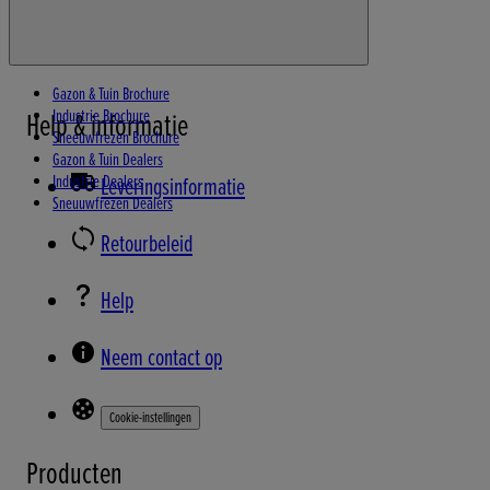
Gazon & Tuin Brochure
Industrie Brochure
Help & informatie
Sneeuwfrezen Brochure
Gazon & Tuin Dealers
Industrie Dealers
Leveringsinformatie
Sneuuwfrezen Dealers
Retourbeleid
Help
Neem contact op
Cookie-instellingen
Producten