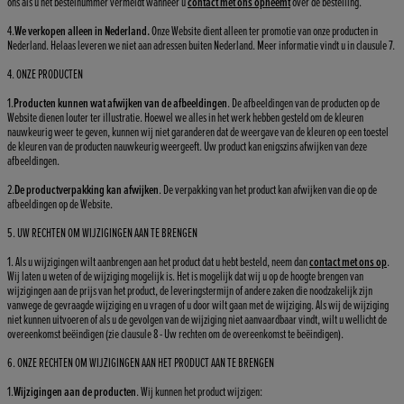
ons als u het bestelnummer vermeldt wanneer u
contact met ons opneemt
over de bestelling.
4.
We verkopen alleen in Nederland.
Onze Website dient alleen ter promotie van onze producten in
Nederland. Helaas leveren we niet aan adressen buiten Nederland. Meer informatie vindt u in clausule 7.
4. ONZE PRODUCTEN
1.
Producten kunnen wat afwijken van de afbeeldingen
. De afbeeldingen van de producten op de
Website dienen louter ter illustratie. Hoewel we alles in het werk hebben gesteld om de kleuren
nauwkeurig weer te geven, kunnen wij niet garanderen dat de weergave van de kleuren op een toestel
de kleuren van de producten nauwkeurig weergeeft. Uw product kan enigszins afwijken van deze
afbeeldingen.
2.
De productverpakking kan afwijken
. De verpakking van het product kan afwijken van die op de
afbeeldingen op de Website.
5. UW RECHTEN OM WIJZIGINGEN AAN TE BRENGEN
1. Als u wijzigingen wilt aanbrengen aan het product dat u hebt besteld, neem dan
contact met ons op
.
Wij laten u weten of de wijziging mogelijk is. Het is mogelijk dat wij u op de hoogte brengen van
wijzigingen aan de prijs van het product, de leveringstermijn of andere zaken die noodzakelijk zijn
vanwege de gevraagde wijziging en u vragen of u door wilt gaan met de wijziging. Als wij de wijziging
niet kunnen uitvoeren of als u de gevolgen van de wijziging niet aanvaardbaar vindt, wilt u wellicht de
overeenkomst beëindigen (zie clausule 8 - Uw rechten om de overeenkomst te beëindigen).
6. ONZE RECHTEN OM WIJZIGINGEN AAN HET PRODUCT AAN TE BRENGEN
1.
Wijzigingen aan de producten
. Wij kunnen het product wijzigen: