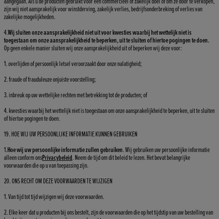
aangegaan. Als u de producten gebruikt voor een commercieel of zakelijk doel of om ze door te verkopen,
zijn wij niet aansprakelijk voor winstderving, zakelijk verlies, bedrijfsonderbreking of verlies van
zakelijke mogelijkheden.
4.
Wij sluiten onze aansprakelijkheid niet uit voor kwesties waarbij het wettelijk niet is
toegestaan om onze aansprakelijkheid te beperken, uit te sluiten of hiertoe pogingen te doen.
Op geen enkele manier sluiten wij onze aansprakelijkheid uit of beperken wij deze voor:
1. overlijden of persoonlijk letsel veroorzaakt door onze nalatigheid;
2. fraude of frauduleuze onjuiste voorstelling;
3. inbreuk op uw wettelijke rechten met betrekking tot de producten; of
4. kwesties waarbij het wettelijk niet is toegestaan om onze aansprakelijkheid te beperken, uit te sluiten
of hiertoe pogingen te doen.
19. HOE WIJ UW PERSOONLIJKE INFORMATIE KUNNEN GEBRUIKEN
1.
Hoe wij uw persoonlijke informatie zullen gebruiken
. Wij gebruiken uw persoonlijke informatie
alleen conform ons
Privacybeleid
. Neem de tijd om dit beleid te lezen. Het bevat belangrijke
voorwaarden die op u van toepassing zijn.
20. ONS RECHT OM DEZE VOORWAARDEN TE WIJZIGEN
1. Van tijd tot tijd wijzigen wij deze voorwaarden.
2. Elke keer dat u producten bij ons bestelt, zijn de voorwaarden die op het tijdstip van uw bestelling van