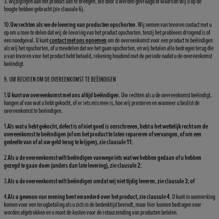
3. wijzigingen aan het product aan te brengen, die door u werden gevraagd of waarvan wij u op de
hoogte hebben gebracht (zie clausule 6).
10.
Uw rechten als we de levering van producten opschorten
. Wij nemen van tevoren contact met u
op om u mee te delen dat wij de levering van het product opschorten, tenzij het probleem dringend is of
een noodgeval. U kunt
contact met ons opnemen
om de overeenkomst voor een product te beëindigen
als wij het opschorten, of u meedelen dat we het gaan opschorten, en wij betalen alle bedragen terug die
u van tevoren voor het product hebt betaald, rekening houdend met de periode nadat u de overeenkomst
beëindigt.
9. UW RECHTEN OM DE OVEREENKOMST TE BEËINDIGEN
1.
U kunt uw overeenkomst met ons altijd beëindigen
. Uw rechten als u de overeenkomst beëindigt,
hangen af van wat u hebt gekocht, of er iets mis mee is, hoe wij presteren en wanneer u beslist de
overeenkomst te beëindigen.
1.
Als wat u hebt gekocht, defect is of niet goed is omschreven, hebt u het wettelijk recht om de
overeenkomst te beëindigen (of om het product te laten repareren of vervangen, of om een
gedeelte van of al uw geld terug te krijgen), zie clausule 11
;
2.
Als u de overeenkomst wilt beëindigen vanwege iets wat we hebben gedaan of u hebben
gezegd te gaan doen (anders dan late levering), zie clausule 2
;
3.
Als u de overeenkomst wilt beëindigen omdat wij niet tijdig leveren, zie clausule 3; of
4.
Als u gewoon van mening bent veranderd over het product, zie clausule 4
. U kunt in aanmerking
komen voor een terugbetaling als u zich in de bedenktijd bevindt, maar hier kunnen bedragen voor
worden afgetrokken en u moet de kosten voor de retourzending van producten betalen.