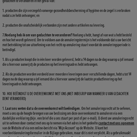
gedachten te veranderen in het geval van:
1. producten die zijn verzegeld vanwege gezondheidsbescherming of hygiëne en de zegel is verbroken
nadat u ze hebt ontvangen; en
2. producten die onafscheidelijk verbonden zijn met andere artikelen na levering.
7.
Hoelang heb ik om van gedachten te veranderen?
Hoelang u hebt, hangt af van wat u hebt besteld
en hoe het wordt geleverd. Om te voldoen aan de annuleringstermijn is het voldoende dat u uw bericht
met betrekking tot uw uitoefening van het recht op annulering stuurt voordat de annuleringsperiode is
beëindigd.
1. Als u producten koopt die in één keer worden geleverd, hebt u 14 dagen na de dag waarop u (of iemand
die u hiervoor aanwijst) de producten op het leveringsadres hebt ontvangen.
2. Als de producten worden verdeeld over meerdere leveringen over verschillende dagen, hebt u tot 14
dagen na de dag waarop u (of iemand die u hiervoor aanwijst) de laatste productlevering op het
leveringsadres hebt ontvangen.
10. HOE BEËINDIGT U DE OVEREENKOMST MET ONS (MET INBEGRIP VAN WANNEER U VAN GEDACHTEN
BENT VERANDERD)
1.
Laat ons weten dat u de overeenkomst wilt beëindigen
. Om het annuleringsrecht uit te oefenen,
moet u ons op de hoogte brengen van uw beslissing om deze overeenkomst te annuleren via een
duidelijke verklaring (bijv. een brief die u ons stuurt per post of per e-mail). U dient uw annuleringsrecht
uit te oefenen door contact met ons op te nemen via het adres in het gedeelte
contact met ons opnemen
van de Website of via een online-bericht via 'Mijn Account' op de Website. U kunt het
voorbeeldannuleringsformulier in de Bijlage gebruiken, maar dit is niet verplicht. Als u gebruikmaakt