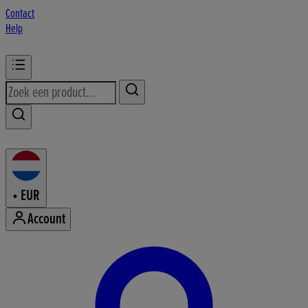
Contact
Help
•
EUR
Account
Mijn accountmenu openen