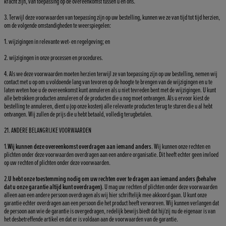
kracht zijn, van toepassing op de overeenkomst tussen u en ons.
3. Terwijl deze voorwaarden van toepassing zijn op uw bestelling, kunnen we ze van tijd tot tijd herzien,
om de volgende omstandigheden te weerspiegelen:
1. wijzigingen in relevante wet- en regelgeving; en
2. wijzigingen in onze processen en procedures.
4. Als we deze voorwaarden moeten herzien terwijl ze van toepassing zijn op uw bestelling, nemen wij
contact met u op om u voldoende lang van tevoren op de hoogte te brengen van de wijzigingen en u te
laten weten hoe u de overeenkomst kunt annuleren als u niet tevreden bent met de wijzigingen. U kunt
alle betrokken producten annuleren of de producten die u nog moet ontvangen. Als u ervoor kiest de
bestelling te annuleren, dient u (op onze kosten) alle relevante producten terug te sturen die u al hebt
ontvangen. Wij zullen de prijs die u hebt betaald, volledig terugbetalen.
21. ANDERE BELANGRIJKE VOORWAARDEN
1.
Wij kunnen deze overeenkomst overdragen aan iemand anders
. Wij kunnen onze rechten en
plichten onder deze voorwaarden overdragen aan een andere organisatie. Dit heeft echter geen invloed
op uw rechten of plichten onder deze voorwaarden.
2.
U hebt onze toestemming nodig om uw rechten over te dragen aan iemand anders (behalve
dat u onze garantie altijd kunt overdragen)
. U mag uw rechten of plichten onder deze voorwaarden
alleen aan een andere persoon overdragen als wij hier schriftelijk mee akkoord gaan. U kunt onze
garantie echter overdragen aan een persoon die het product heeft verworven. Wij kunnen verlangen dat
de persoon aan wie de garantie is overgedragen, redelijk bewijs biedt dat hij/zij nu de eigenaar is van
het desbetreffende artikel en dat er is voldaan aan de voorwaarden van de garantie.