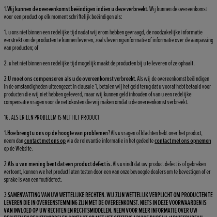
1.
Wij kunnen de overeenkomst beëindigen indien u deze verbreekt
. Wij kunnen de overeenkomst
voor een product op elk moment schriftelijk beëindigen als:
1. u ons niet binnen een redelijke tijd nadat wij erom hebben gevraagd, de noodzakelijke informatie
verstrekt om de producten te kunnen leveren, zoals leveringsinformatie of informatie over de aanpassing
van producten; of
2. u het niet binnen een redelijke tijd mogelijk maakt de producten bij u te leveren of ze ophaalt.
2.
U moet ons compenseren als u de overeenkomst verbreekt
. Als wij de overeenkomst beëindigen
in de omstandigheden uiteengezet in clausule 1, betalen wij het geld terug dat u vooraf hebt betaald voor
producten die wij niet hebben geleverd, maar wij kunnen geld inhouden of van u een redelijke
compensatie vragen voor de nettokosten die wij maken omdat u de overeenkomst verbreekt.
16. ALS ER EEN PROBLEEM IS MET HET PRODUCT
1.
Hoe brengt u ons op de hoogte van problemen
? Als u vragen of klachten hebt over het product,
neem dan
contact met ons op
via de relevantie informatie in het gedeelte
contact met ons opnemen
op de Website.
2.
Als u van mening bent dat een product defect is.
Als u vindt dat uw product defect is of gebreken
vertoont, kunnen we het product laten testen door een van onze bevoegde dealers om te bevestigen of er
sprake is van een fout/defect.
3.
SAMENVATTING VAN UW WETTELIJKE RECHTEN. WIJ ZIJN WETTELIJK VERPLICHT OM PRODUCTEN TE
LEVEREN DIE IN OVEREENSTEMMING ZIJN MET DE OVEREENKOMST. NIETS IN DEZE VOORWAARDEN IS
VAN INVLOED OP UW RECHTEN EN RECHTSMIDDELEN. NEEM VOOR MEER INFORMATIE OVER UW