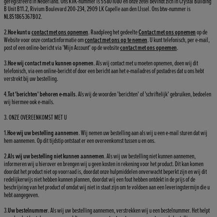
geregistreerd in Nederland. Ons KVK-nummer is 55801080 en onze zetel bevindt zich in Crystal Building
B Unit B11.2, Rivium Boulevard 200-234, 2909 LK Capelle aan den IJssel. Ons btw-nummer is
NL851865367B02.
2.
Hoe kunt u
contact met ons opnemen
. Raadpleeg het gedeelte
Contact met ons opnemen
op de
Website voor onze contactinformatie om
contact met ons op te nemen
. U kunt telefonisch, per e-mail,
post of een online-bericht via 'Mijn Account' op de website
contact met ons opnemen
.
3.
Hoe wij contact met u kunnen opnemen
. Als wij contact met u moeten opnemen, doen wij dit
telefonisch, via een online-bericht of door een bericht aan het e-mailadres of postadres dat u ons hebt
verstrekt bij uw bestelling.
4.
Tot 'berichten' behoren e-mails
. Als wij de woorden 'berichten' of 'schriftelijk' gebruiken, bedoelen
wij hiermee ook e-mails.
3. ONZE OVEREENKOMST MET U
1.
Hoe wij uw bestelling aannemen
. Wij nemen uw bestelling aan als wij u een e-mail sturen dat wij
hem aannemen. Op dit tijdstip ontstaat er een overeenkomst tussen u en ons.
2.
Als wij uw bestelling niet kunnen aannemen
. Als wij uw bestelling niet kunnen aannemen,
informeren wij u hierover en brengen wij u geen kosten in rekening voor het product. Dit kan komen
doordat het product niet op voorraad is, doordat onze hulpmiddelen onverwacht beperkt zijn en wij dit
redelijkerwijs niet hebben kunnen plannen, doordat wij een fout hebben ontdekt in de prijs of de
beschrijving van het product of omdat wij niet in staat zijn om te voldoen aan een leveringstermijn die u
hebt aangegeven.
3.
Uw bestelnummer
. Als wij uw bestelling aannemen, verstrekken wij u een bestelnummer. Het helpt