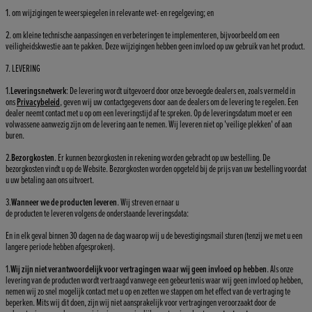
1. om wijzigingen te weerspiegelen in relevante wet- en regelgeving; en
2. om kleine technische aanpassingen en verbeteringen te implementeren, bijvoorbeeld om een
veiligheidskwestie aan te pakken. Deze wijzigingen hebben geen invloed op uw gebruik van het product.
7. LEVERING
1.
Leveringsnetwerk
: De levering wordt uitgevoerd door onze bevoegde dealers en, zoals vermeld in
ons
Privacybeleid
, geven wij uw contactgegevens door aan de dealers om de levering te regelen. Een
dealer neemt contact met u op om een leveringstijd af te spreken. Op de leveringsdatum moet er een
volwassene aanwezig zijn om de levering aan te nemen. Wij leveren niet op 'veilige plekken' of aan
buren.
2.
Bezorgkosten
. Er kunnen bezorgkosten in rekening worden gebracht op uw bestelling. De
bezorgkosten vindt u op de Website. Bezorgkosten worden opgeteld bij de prijs van uw bestelling voordat
u uw betaling aan ons uitvoert.
3.
Wanneer we de producten leveren
. Wij streven ernaar u
de producten te leveren volgens de onderstaande leveringsdata:
En in elk geval binnen 30 dagen na de dag waarop wij u de bevestigingsmail sturen (tenzij we met u een
langere periode hebben afgesproken).
1.
Wij zijn niet verantwoordelijk voor vertragingen waar wij geen invloed op hebben
. Als onze
levering van de producten wordt vertraagd vanwege een gebeurtenis waar wij geen invloed op hebben,
nemen wij zo snel mogelijk contact met u op en zetten we stappen om het effect van de vertraging te
beperken. Mits wij dit doen, zijn wij niet aansprakelijk voor vertragingen veroorzaakt door de