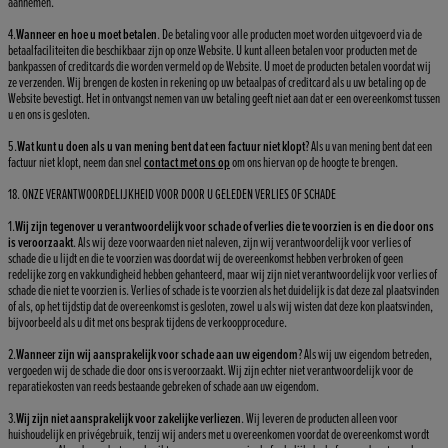
aannemen.
4.
Wanneer en hoe u moet betalen
. De betaling voor alle producten moet worden uitgevoerd via de
betaalfaciliteiten die beschikbaar zijn op onze Website. U kunt alleen betalen voor producten met de
bankpassen of creditcards die worden vermeld op de Website. U moet de producten betalen voordat wij
ze verzenden. Wij brengen de kosten in rekening op uw betaalpas of creditcard als u uw betaling op de
Website bevestigt. Het in ontvangst nemen van uw betaling geeft niet aan dat er een overeenkomst tussen
u en ons is gesloten.
5.
Wat kunt u doen als u van mening bent dat een factuur niet klopt
? Als u van mening bent dat een
factuur niet klopt, neem dan snel
contact met ons op
om ons hiervan op de hoogte te brengen.
18. ONZE VERANTWOORDELIJKHEID VOOR DOOR U GELEDEN VERLIES OF SCHADE
1.
Wij zijn tegenover u verantwoordelijk voor schade of verlies die te voorzien is en die door ons
is veroorzaakt
. Als wij deze voorwaarden niet naleven, zijn wij verantwoordelijk voor verlies of
schade die u lijdt en die te voorzien was doordat wij de overeenkomst hebben verbroken of geen
redelijke zorg en vakkundigheid hebben gehanteerd, maar wij zijn niet verantwoordelijk voor verlies of
schade die niet te voorzien is. Verlies of schade is te voorzien als het duidelijk is dat deze zal plaatsvinden
of als, op het tijdstip dat de overeenkomst is gesloten, zowel u als wij wisten dat deze kon plaatsvinden,
bijvoorbeeld als u dit met ons besprak tijdens de verkoopprocedure.
2.
Wanneer zijn wij aansprakelijk voor schade aan uw eigendom
? Als wij uw eigendom betreden,
vergoeden wij de schade die door ons is veroorzaakt. Wij zijn echter niet verantwoordelijk voor de
reparatiekosten van reeds bestaande gebreken of schade aan uw eigendom.
3.
Wij zijn niet aansprakelijk voor zakelijke verliezen
. Wij leveren de producten alleen voor
huishoudelijk en privégebruik, tenzij wij anders met u overeenkomen voordat de overeenkomst wordt