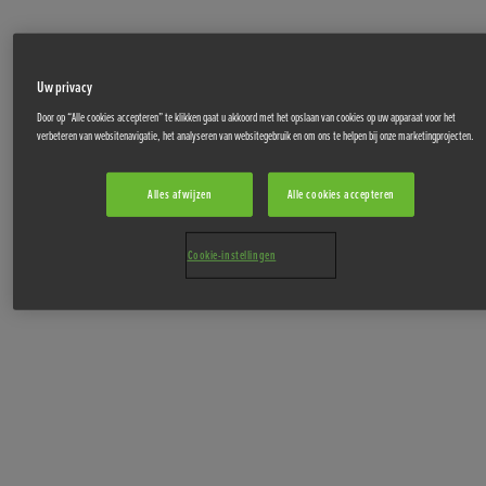
Uw privacy
Door op “Alle cookies accepteren” te klikken gaat u akkoord met het opslaan van cookies op uw apparaat voor het
verbeteren van websitenavigatie, het analyseren van websitegebruik en om ons te helpen bij onze marketingprojecten.
Alles afwijzen
Alle cookies accepteren
Cookie-instellingen