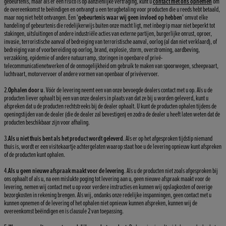
gebeurtenis, maar als er een risico is op aanzienlijke vertraging, kunt u
contact met ons opnemen
om
de overeenkomst te beëindigen en ontvangt u een terugbetaling voor producten die u reeds hebt betaald,
maar nog niet hebt ontvangen. Een '
gebeurtenis waar wij geen invloed op hebben
' omvat elke
handeling of gebeurtenis die redelijkerwijs buiten onze macht ligt, met inbegrip maar niet beperkt tot
stakingen, uitsluitingen of andere industriële acties van externe partijen, burgerlijke onrust, oproer,
invasie, terroristische aanval of bedreiging van terroristische aanval, oorlog (al dan niet verklaard), of
bedreiging van of voorbereiding op oorlog, brand, explosie, storm, overstroming, aardbeving,
verzakking, epidemie of andere natuurramp, storingen in openbare of privé-
telecommunicatienetwerken of de onmogelijkheid om gebruik te maken van spoorwegen, scheepvaart,
luchtvaart, motorvervoer of andere vormen van openbaar of privévervoer.
2.
Ophalen door u
. Vóór de levering neemt een van onze bevoegde dealers contact met u op. Als u de
producten liever ophaalt bij een van onze dealers in plaats van dat ze bij u worden geleverd, kunt u
afspreken dat u de producten rechtstreeks bij de dealer ophaalt. U kunt de producten ophalen tijdens de
openingstijden van de dealer (die de dealer zal bevestigen) en zodra de dealer u heeft laten weten dat de
producten beschikbaar zijn voor afhaling.
3.
Als u niet thuis bent als het product wordt geleverd
. Als er op het afgesproken tijdstip niemand
thuis is, wordt er een visitekaartje achtergelaten waarop staat hoe u de levering opnieuw kunt afspreken
of de producten kunt ophalen.
4.
Als u geen nieuwe afspraak maakt voor de levering
. Als u de producten niet zoals afgesproken bij
ons ophaalt of als u, na een mislukte poging tot levering aan u, geen nieuwe afspraak maakt voor de
levering, nemen wij contact met u op voor verdere instructies en kunnen wij opslagkosten of overige
bezorgkosten in rekening brengen. Als wij, ondanks onze redelijke inspanningen, geen contact met u
kunnen opnemen of de levering of het ophalen niet opnieuw kunnen afspreken, kunnen wij de
overeenkomst beëindigen en is clausule 2 van toepassing.