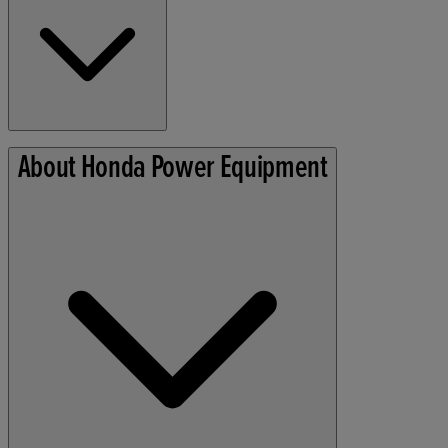
Algemene voorwaarden
About Honda Power Equipment
Privacybeleid
Cookie Informatie