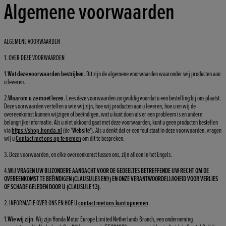
Algemene voorwaarden
ALGEMENE VOORWAARDEN
1. OVER DEZE VOORWAARDEN
1.
Wat deze voorwaarden bestrijken
. Dit zijn de algemene voorwaarden waaronder wij producten aan
u leveren.
2.
Waarom u ze moet lezen
. Lees deze voorwaarden zorgvuldig voordat u een bestelling bij ons plaatst.
Deze voorwaarden vertellen u wie wij zijn, hoe wij producten aan u leveren, hoe u en wij de
overeenkomst kunnen wijzigen of beëindigen, wat u kunt doen als er een probleem is en andere
belangrijke informatie. Als u niet akkoord gaat met deze voorwaarden, kunt u geen producten bestellen
via
https://shop.honda.nl
(de '
Website
'). Als u denkt dat er een fout staat in deze voorwaarden, vragen
wij u
Contact met ons op te nemen
om dit te bespreken.
3. Deze voorwaarden, en elke overeenkomst tussen ons, zijn alleen in het Engels.
4.
WIJ VRAGEN UW BIJZONDERE AANDACHT VOOR DE GEDEELTES BETREFFENDE UW RECHT OM DE
OVEREENKOMST TE BEËINDIGEN (CLAUSULE
8
EN
9
) EN ONZE VERANTWOORDELIJKHEID VOOR VERLIES
OF SCHADE GELEDEN DOOR U (CLAUSULE 13).
2. INFORMATIE OVER ONS EN HOE U
contact met ons kunt opnemen
1.
Wie wij zijn
. Wij zijn Honda Motor Europe Limited Netherlands Branch, een onderneming