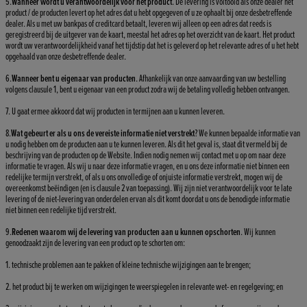
5.
Wanneer wordt u verantwoordelijk voor het product
. De levering is voltooid als onze dealer het
product / de producten levert op het adres dat u hebt opgegeven of u ze ophaalt bij onze desbetreffende
dealer. Als u met uw bankpas of creditcard betaalt, leveren wij alleen op een adres dat reeds is
geregistreerd bij de uitgever van de kaart, meestal het adres op het overzicht van de kaart. Het product
wordt uw verantwoordelijkheid vanaf het tijdstip dat het is geleverd op het relevante adres of u het hebt
opgehaald van onze desbetreffende dealer.
6.
Wanneer bent u eigenaar van producten
. Afhankelijk van onze aanvaarding van uw bestelling
volgens clausule 1, bent u eigenaar van een product zodra wij de betaling volledig hebben ontvangen.
7. U gaat ermee akkoord dat wij producten in termijnen aan u kunnen leveren.
8.
Wat gebeurt er als u ons de vereiste informatie niet verstrekt
? We kunnen bepaalde informatie van
u nodig hebben om de producten aan u te kunnen leveren. Als dit het geval is, staat dit vermeld bij de
beschrijving van de producten op de Website. Indien nodig nemen wij contact met u op om naar deze
informatie te vragen. Als wij u naar deze informatie vragen, en u ons deze informatie niet binnen een
redelijke termijn verstrekt, of als u ons onvolledige of onjuiste informatie verstrekt, mogen wij de
overeenkomst beëindigen (en is clausule 2 van toepassing). Wij zijn niet verantwoordelijk voor te late
levering of de niet-levering van onderdelen ervan als dit komt doordat u ons de benodigde informatie
niet binnen een redelijke tijd verstrekt.
9.
Redenen waarom wij de levering van producten aan u kunnen opschorten
. Wij kunnen
genoodzaakt zijn de levering van een product op te schorten om:
1. technische problemen aan te pakken of kleine technische wijzigingen aan te brengen;
2. het product bij te werken om wijzigingen te weerspiegelen in relevante wet- en regelgeving; en