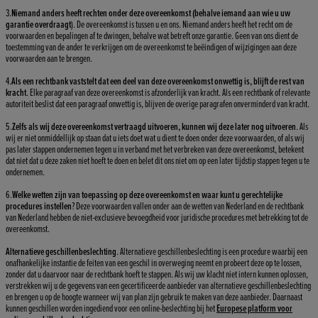
3.
Niemand anders heeft rechten onder deze overeenkomst (behalve iemand aan wie u uw
garantie overdraagt
). De overeenkomst is tussen u en ons. Niemand anders heeft het recht om de
voorwaarden en bepalingen af te dwingen, behalve wat betreft onze garantie. Geen van ons dient de
toestemming van de ander te verkrijgen om de overeenkomst te beëindigen of wijzigingen aan deze
voorwaarden aan te brengen.
4.
Als een rechtbank vaststelt dat een deel van deze overeenkomst onwettig is, blijft de rest van
kracht
. Elke paragraaf van deze overeenkomst is afzonderlijk van kracht. Als een rechtbank of relevante
autoriteit beslist dat een paragraaf onwettig is, blijven de overige paragrafen onverminderd van kracht.
5.
Zelfs als wij deze overeenkomst vertraagd uitvoeren, kunnen wij deze later nog uitvoeren
. Als
wij er niet onmiddellijk op staan dat u iets doet wat u dient te doen onder deze voorwaarden, of als wij
pas later stappen ondernemen tegen u in verband met het verbreken van deze overeenkomst, betekent
dat niet dat u deze zaken niet hoeft te doen en belet dit ons niet om op een later tijdstip stappen tegen u te
ondernemen.
6.
Welke wetten zijn van toepassing op deze overeenkomst en waar kunt u gerechtelijke
procedures instellen
? Deze voorwaarden vallen onder aan de wetten van Nederland en de rechtbank
van Nederland hebben de niet-exclusieve bevoegdheid voor juridische procedures met betrekking tot de
overeenkomst.
Alternatieve geschillenbeslechting
. Alternatieve geschillenbeslechting is een procedure waarbij een
onafhankelijke instantie de feiten van een geschil in overweging neemt en probeert deze op te lossen,
zonder dat u daarvoor naar de rechtbank hoeft te stappen. Als wij uw klacht niet intern kunnen oplossen,
verstrekken wij u de gegevens van een gecertificeerde aanbieder van alternatieve geschillenbeslechting
en brengen u op de hoogte wanneer wij van plan zijn gebruik te maken van deze aanbieder. Daarnaast
kunnen geschillen worden ingediend voor een online-beslechting bij het
Europese platform voor