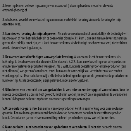
2. levering binnen de leveringstermijn was essentieel (rekening houdend met alle relevante
omstandigheden); of
3. u hebt ons, voordat we uw bestelling aannamen, verteld dat levering binnen de leveringstermijn
essentieel was.
2.
Een nieuwe leveringstermijn afspreken.
Als u de overeenkomst niet onmiddellijk als beëindigd wilt
beschouwen of niet het recht hebt dit te doen onder clausule 3.1, kunt u ons een nieuwe leveringstermijn
geven, die redelijk moet zijn, en u kunt de overeenkomst als beëindigd beschouwen als wij niet voldoen
aan de nieuwe leveringstermijn.
3.
De overeenkomst beëindigen vanwege late levering.
Als u ervoor kiest de overeenkomst als
beëindigd te beschouwen onder clausule 3.1 of clausule 8.3.2., kunt u uw bestelling voor alle producten
annuleren of geleverde producten weigeren. Als u wilt, kunt u de bestelling voor enkele producten (dus
niet allemaal) weigeren of annuleren, tenzij hun waarde aanzienlijk zou verminderen als ze zouden
worden gesplitst. Daarna betalen wij u alle betaalde bedragen terug voor de geannuleerde producten en
hun levering. Als de producten bij u zijn geleverd, moet u ze terugsturen.
4.
Uitoefenen van uw recht om van gedachten te veranderen zonder opgaaf van redenen
. Voor de
meeste producten die u online hebt gekocht, hebt u het wettelijke recht om van gedachten te veranderen
binnen 14 dagen na de leveringsdatum en een terugbetaling te ontvangen.
5.
Onze coulance-garantie
. Een aantal van onze producten komt in aanmerking voor onze coulance-
garantie. Een coulance-garantie wordt beschikbaar op het moment dat u het desbetreffende product
koopt. De coulance-garantie is een aanvulling en heeft geen invloed op uw wettelijke rechten.
6.
Wanneer hebt u niet het recht om van gedachten te veranderen
. U hebt niet het recht om van