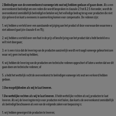
2.
Beëindigen van de overeenkomst vanwege iets wat wij hebben gedaan of gaan doen
. Als u een
overeenkomst beëindigt om een reden die wordt besproken in clausule 2.1 tot 8.2.5 hieronder, wordt de
overeenkomst onmiddellijk beëindigd en betalen wij het volledige bedrag terug voor producten die niet
zijn geleverd en kunt u eveneens in aanmerking komen voor compensatie. De redenen zijn:
1. wij hebben u verteld over een aanstaande wijziging aan het product of deze voorwaarden waarmee u
niet akkoord gaat (zie clausule 6 en 15);
2. wij hebben u verteld over een fout in de prijs of beschrijving van het product dat u hebt besteld en u
wilt niet doorgaan;
3. er is een risico dat de levering van de producten aanzienlijk wordt vertraagd vanwege gebeurtenissen
waar wij geen invloed op hebben;
4. wij hebben de levering van de producten om technische redenen opgeschort of laten u weten dat we dit
gaan doen om technische redenen; of
5. u hebt het wettelijk recht de overeenkomst te beëindigen vanwege iets wat we verkeerd hebben
gedaan.
3.
Uw mogelijkheden als wij te laat leveren.
1.
Uw wettelijke rechten als wij te laat leveren.
U hebt wettelijke rechten als wij producten te laat
leveren. Als wij de leveringstermijn voor producten niet halen, dan kunt u de overeenkomst onmiddellijk
als beëindigd beschouwen als een van de volgende zaken van toepassing is:
1. wij hebben geweigerd de producten te leveren;