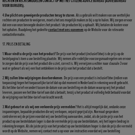
RECHTEN EN RECHTSMIDDELEN CONTACT OP MET HET CITIZENS ADVICE BUREAU (ADVIESBUREAU
VOOR BURGERS).
4.
Uw plicht om geweigerde producten terug te sturen
. Als u gebruik wilt maken van uw wettelijke
rechten om producten te weigeren, moet u het ons mogelijk maken ze bij u op te halen. Wij zorgen ervoor
dat een van onze bevoegde dealers het product / de producten bij u ophaalt. Wij betalen de kosten voor
het ophalen. Raadpleeg het gedeelte
contact met ons opnemen
op de Website voor de relevante
contactinformatie.
17. PRIJS EN BETALING
1.
Waar vindt u de prijs van het product
? De prijs van het product (inclusief btw) is de prijs op de
bestelpagina's toen u uw bestelling plaatste. Wij nemen alle redelijke voorzorgsmaatregelen om ervoor
te zorgen dat de prijs van het product die u ziet, correct is. Wij verwijzen u echter naar clausule 3 voor
wat er gebeurt als wij een fout ontdekken in de prijs van het product dat u bestelt.
2.
Wij zullen btw-wijzigingen doorberekenen
. De prijs van een product is inclusief btw (indien van
toepassing) tegen het toepasselijke tarief dat op dat moment in Nederland in rekening wordt gebracht.
Als het btw-tarief verandert tussen de datum van uw bestelling en de datum waarop wij het product
leveren, passen we het btw-tarief aan dat u betaalt, tenzij u het product al volledig hebt betaald voordat
de wijziging van het btw-tarief van kracht wordt.
3.
Wat gebeurt er als wij een verkeerde prijs vermelden
? Het is altijd mogelijk dat, ondanks onze
inspanningen, bepaalde producten die wij verkopen, onjuist geprijsd zijn. Normaal gesproken
controleren wij de prijzen voordat wij uw bestelling aanvaarden, zodat, als de juiste prijs van het
product op uw besteldatum lager is dan de vermelde prijs op uw besteldatum, wij het lagere bedrag in
rekening brengen. Als de juiste prijs van het product op uw besteldatum hoger is dan de prijs die vermeld
wordt op de Website, nemen wij contact met u op voor uw instructies voordat wij uw bestelling