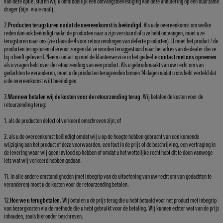
van deze optie, sturen wij u onmiddellijk een ontvangstbevestiging van deze annulering op een duurzame
drager (bijv. via e-mail).
2.
Producten terugsturen nadat de overeenkomst is beëindigd
. Als u de overeenkomst om welke
reden dan ook beëindigt nadat de producten naar u zijn verstuurd of u ze hebt ontvangen, moet u ze
terugsturen naar ons (zie clausule 4 voor retourzendingen van defecte producten). U moet het product / de
producten terugsturen of ervoor zorgen dat ze worden teruggestuurd naar het adres van de dealer die ze
bij u heeft geleverd. Neem contact op met de klantenservice in het gedeelte
contact met ons opnemen
als u vragen hebt over de retourzending van een product. Als u gebruikmaakt van uw recht om van
gedachten te veranderen, moet u de producten terugzenden binnen 14 dagen nadat u ons hebt verteld dat
u de overeenkomst wilt beëindigen.
3.
Wanneer betalen wij de kosten voor de retourzending terug
. Wij betalen de kosten voor de
retourzending terug:
1. als de producten defect of verkeerd omschreven zijn; of
2. als u de overeenkomst beëindigt omdat wij u op de hoogte hebben gebracht van een komende
wijziging aan het product of deze voorwaarden, een fout in de prijs of de beschrijving, een vertraging in
de levering waar wij geen invloed op hebben of omdat u het wettelijke recht hebt dit te doen vanwege
iets wat wij verkeerd hebben gedaan.
11. In alle andere omstandigheden (met inbegrip van de uitoefening van uw recht om van gedachten te
veranderen) moet u de kosten voor de retourzending betalen.
12.
Hoe we u terugbetalen
. Wij betalen u de prijs terug die u hebt betaald voor het product met inbegrip
van bezorgkosten via de methode die u hebt gebruikt voor de betaling. Wij kunnen echter wat van de prijs
inhouden, zoals hieronder beschreven.