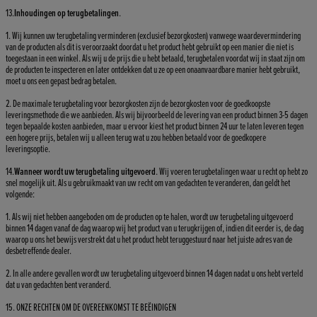
13.
Inhoudingen op terugbetalingen
.
1. Wij kunnen uw terugbetaling verminderen (exclusief bezorgkosten) vanwege waardevermindering
van de producten als dit is veroorzaakt doordat u het product hebt gebruikt op een manier die niet is
toegestaan in een winkel. Als wij u de prijs die u hebt betaald, terugbetalen voordat wij in staat zijn om
de producten te inspecteren en later ontdekken dat u ze op een onaanvaardbare manier hebt gebruikt,
moet u ons een gepast bedrag betalen.
2. De maximale terugbetaling voor bezorgkosten zijn de bezorgkosten voor de goedkoopste
leveringsmethode die we aanbieden. Als wij bijvoorbeeld de levering van een product binnen 3-5 dagen
tegen bepaalde kosten aanbieden, maar u ervoor kiest het product binnen 24 uur te laten leveren tegen
een hogere prijs, betalen wij u alleen terug wat u zou hebben betaald voor de goedkopere
leveringsoptie.
14.
Wanneer wordt uw terugbetaling uitgevoerd
. Wij voeren terugbetalingen waar u recht op hebt zo
snel mogelijk uit. Als u gebruikmaakt van uw recht om van gedachten te veranderen, dan geldt het
volgende:
1. Als wij niet hebben aangeboden om de producten op te halen, wordt uw terugbetaling uitgevoerd
binnen 14 dagen vanaf de dag waarop wij het product van u terugkrijgen of, indien dit eerder is, de dag
waarop u ons het bewijs verstrekt dat u het product hebt teruggestuurd naar het juiste adres van de
desbetreffende dealer.
2. In alle andere gevallen wordt uw terugbetaling uitgevoerd binnen 14 dagen nadat u ons hebt verteld
dat u van gedachten bent veranderd.
15. ONZE RECHTEN OM DE OVEREENKOMST TE BEËINDIGEN