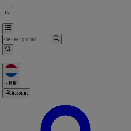
Contact
Help
•
EUR
Account
Mijn accountmenu openen