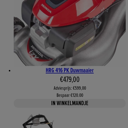
HRG 416 PK Duwmaaier
Huidige prijs: €479,00. Advi
€479,00
Adviesprijs: €599,00
Bespaar €120.00
IN WINKELMANDJE