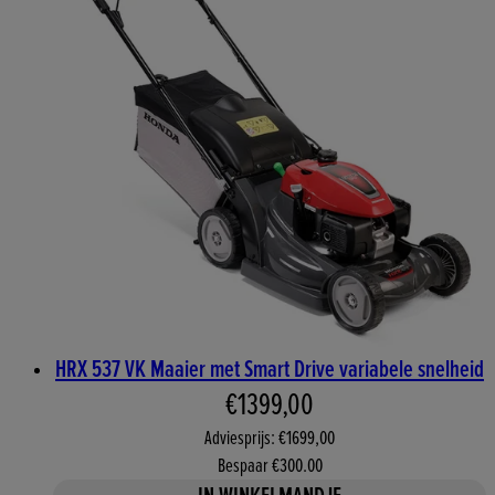
HRX 537 VK Maaier met Smart Drive variabele snelheid
Huidige prijs: €1399,00. Adv
€1399,00
Adviesprijs: €1699,00
Bespaar €300.00