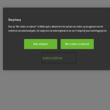
Uw privacy
Door op “Alle cookies accepteren” te klikken gaat u akkoord met het opslaan van cookies op uw apparaat voor het
verbeteren van websitenavigatie, het analyseren van websitegebruik en om ons te helpen bij onze marketingprojecten.
Alles afwijzen
Alle cookies accepteren
Cookie-instellingen