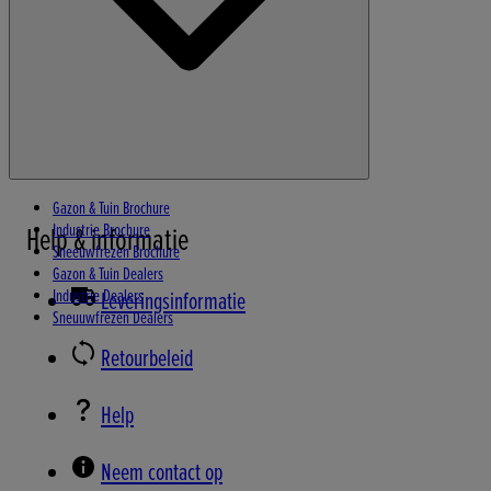
Gazon & Tuin Brochure
Industrie Brochure
Help & informatie
Sneeuwfrezen Brochure
Gazon & Tuin Dealers
Industrie Dealers
Leveringsinformatie
Sneuuwfrezen Dealers
Retourbeleid
Help
Neem contact op