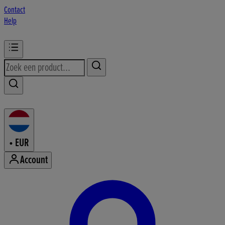
Contact
Help
•
EUR
Account
Mijn accountmenu openen