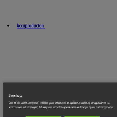
Accuproducten
Uw privacy
Door op “Alle cookies accepteren” te klikken gaat u akkoord met het opslaan van cookies op uw apparaat voor het
verbeteren van websitenavigatie, het analyseren van websitegebruik en om ons te helpen bij onze marketingprojecten.