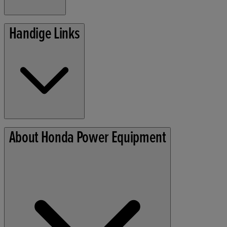
Grasmaaiers
Handige Links
Tuingereedschap
Algemene voorwaarden
About Honda Power Equipment
Privacybeleid
Cookie Informatie