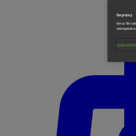
Uw privacy
Door op “Alle cook
websitegebruik en 
Cookie-instell