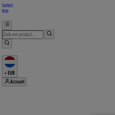
Contact
Help
•
EUR
Account