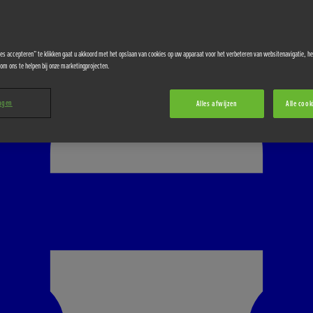
ies accepteren” te klikken gaat u akkoord met het opslaan van cookies op uw apparaat voor het verbeteren van websitenavigatie, h
om ons te helpen bij onze marketingprojecten.
ingen
Alles afwijzen
Alle cook