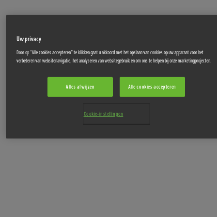
Uw privacy
Door op “Alle cookies accepteren” te klikken gaat u akkoord met het opslaan van cookies op uw apparaat voor het
verbeteren van websitenavigatie, het analyseren van websitegebruik en om ons te helpen bij onze marketingprojecten.
Alles afwijzen
Alle cookies accepteren
Cookie-instellingen