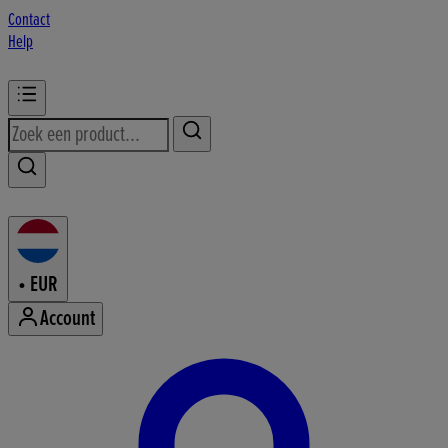
Contact
Help
•
EUR
Account
Mijn accountmenu openen