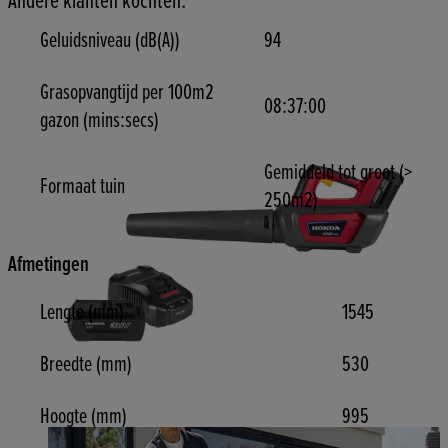
Andere klanten kochten:
Geluidsniveau (dB(A))
94
Grasopvangtijd per 100m2
08:37:00
gazon (mins:secs)
Gemiddeld tot groot (>
Formaat tuin
250m2)
Afmetingen
Lengte (mm)
1545
Breedte (mm)
530
Hoogte (mm)
995