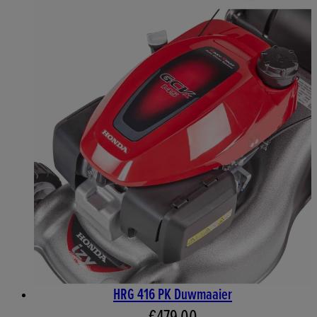
HRG 416 PK Duwmaaier
Huidige prijs: €479,00. Advi
€479,00