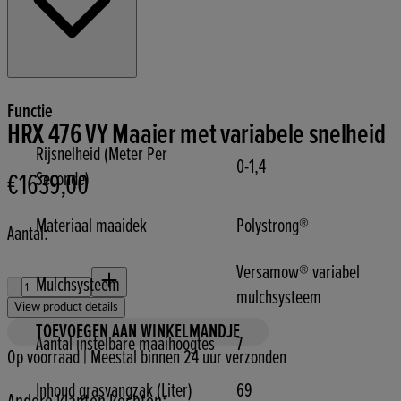
Functie
HRX 476 VY Maaier met variabele snelheid
Rijsnelheid (Meter Per
0-1,4
Seconde)
€1639,00
Huidige prijs: €1639,00.
Materiaal maaidek
Polystrong®
Aantal:
Versamow® variabel
Aantal:
Mulchsysteem
mulchsysteem
View product details
TOEVOEGEN AAN WINKELMANDJE
Aantal instelbare maaihoogtes
7
Op voorraad | Meestal binnen 24 uur verzonden
Inhoud grasvangzak (Liter)
69