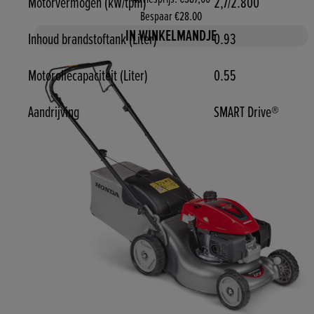
Motorvermogen (kW/tpm)
2,7/2.800
Bespaar €28.00
IN WINKELMANDJE
Inhoud brandstoftank (Liter)
0.93
Motoroliecapaciteit (Liter)
0.55
Aandrijving
SMART Drive®